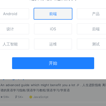
14W+
3W+
JavaScript
Android
前端
产品
pbakaus
/
impeccable
The design language that makes your AI harness better at design.
设计
iOS
后端
5W+
3K+
JavaScript
人工智能
运维
测试
Leonxlnx
/
taste-skill
Taste-Skill - gives your AI good taste. stops the AI from generating b
generic slop
开始
7W+
5K+
JavaScript
byoungd
/
up
An advanced guide which might benefit you a lot 🎉 . 人生进阶指
谱的英语学习指南/英语学习教程/英语学习/学英语
5W+
5K+
JavaScript